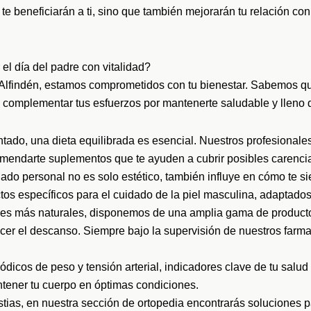
 beneficiarán a ti, sino que también mejorarán tu relación con 
el día del padre con vitalidad?
 Alfindén, estamos comprometidos con tu bienestar. Sabemos qu
complementar tus esfuerzos por mantenerte saludable y lleno de
do, una dieta equilibrada es esencial. Nuestros profesionale
comendarte suplementos que te ayuden a cubrir posibles carencia
ado personal no es solo estético, también influye en cómo te si
os específicos para el cuidado de la piel masculina, adaptados
nes más naturales, disponemos de una amplia gama de producto
recer el descanso. Siempre bajo la supervisión de nuestros farm
dicos de peso y tensión arterial, indicadores clave de tu salu
ntener tu cuerpo en óptimas condiciones.
estias, en nuestra sección de ortopedia encontrarás soluciones pa