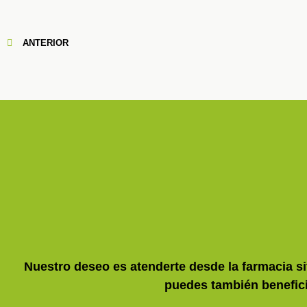
Ant
ANTERIOR
Nuestro deseo es atenderte desde la farmacia si
puedes también benefici