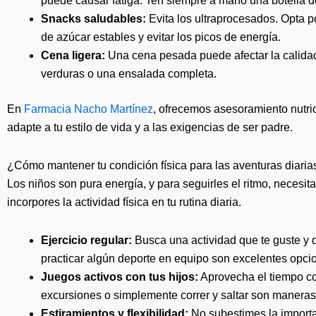
puede causar fatiga. Ten siempre a mano una botella d
Snacks saludables:
Evita los ultraprocesados. Opta po
de azúcar estables y evitar los picos de energía.
Cena ligera:
Una cena pesada puede afectar la calidad 
verduras o una ensalada completa.
En
Farmacia Nacho Martínez
, ofrecemos asesoramiento nutri
adapte a tu estilo de vida y a las exigencias de ser padre.
¿Cómo mantener tu condición física para las aventuras diaria
Los niños son pura energía, y para seguirles el ritmo, necesita
incorpores la actividad física en tu rutina diaria.
Ejercicio regular:
Busca una actividad que te guste y q
practicar algún deporte en equipo son excelentes opcio
Juegos activos con tus hijos:
Aprovecha el tiempo con 
excursiones o simplemente correr y saltar son maneras 
Estiramientos y flexibilidad:
No subestimes la importan