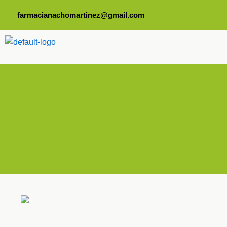
farmacianachomartinez@gmail.com