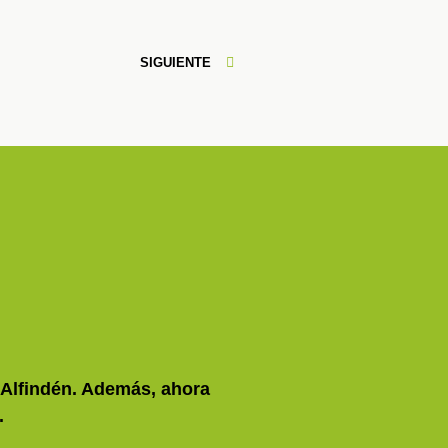
Siguiente
SIGUIENTE
e Alfindén. Además, ahora
.