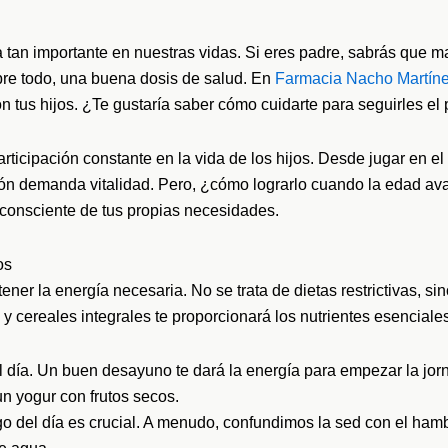
a tan importante en nuestras vidas. Si eres padre, sabrás que m
obre todo, una buena dosis de salud. En
Farmacia Nacho Martín
tus hijos. ¿Te gustaría saber cómo cuidarte para seguirles el 
ticipación constante en la vida de los hijos. Desde jugar en el
ión demanda vitalidad. Pero, ¿cómo lograrlo cuando la edad av
 consciente de tus propias necesidades.
os
er la energía necesaria. No se trata de dietas restrictivas, s
s y cereales integrales te proporcionará los nutrientes esenciale
 día. Un buen desayuno te dará la energía para empezar la jor
un yogur con frutos secos.
go del día es crucial. A menudo, confundimos la sed con el hamb